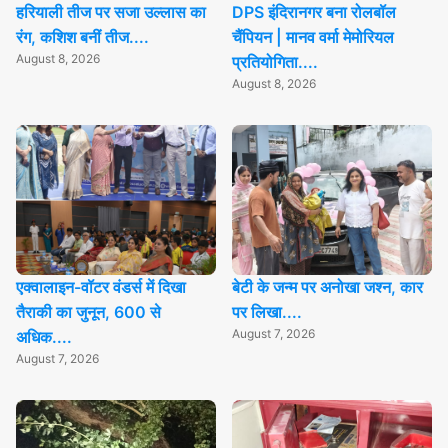
हरियाली तीज पर सजा उल्लास का
DPS इंदिरानगर बना रोलबॉल
रंग, कशिश बनीं तीज....
चैंपियन | मानव वर्मा मेमोरियल
August 8, 2026
प्रतियोगिता....
August 8, 2026
एक्वालाइन-वॉटर वंडर्स में दिखा
बेटी के जन्म पर अनोखा जश्न, कार
तैराकी का जुनून, 600 से
पर लिखा....
August 7, 2026
अधिक....
August 7, 2026