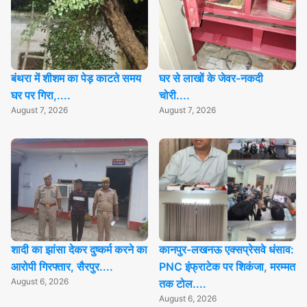
बंथरा में शीशम का पेड़ काटते समय
घर से लाखों के जेवर-नकदी
घर पर गिरा,....
चोरी....
August 7, 2026
August 7, 2026
शादी का झांसा देकर दुष्कर्म करने का
कानपुर-लखनऊ एक्सप्रेसवे धंसाव:
आरोपी गिरफ्तार, सैरपुर....
PNC इंफ्राटेक पर शिकंजा, मरम्मत
August 6, 2026
तक टोल....
August 6, 2026