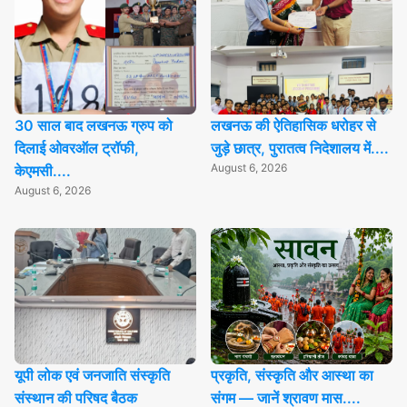
30 साल बाद लखनऊ ग्रुप को
लखनऊ की ऐतिहासिक धरोहर से
दिलाई ओवरऑल ट्रॉफी,
जुड़े छात्र, पुरातत्व निदेशालय में....
August 6, 2026
केएमसी....
August 6, 2026
यूपी लोक एवं जनजाति संस्कृति
प्रकृति, संस्कृति और आस्था का
संस्थान की परिषद बैठक
संगम — जानें श्रावण मास....