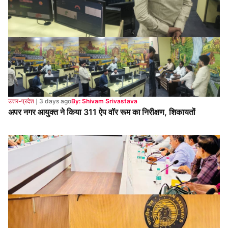
उत्तर-प्रदेश
❘
3 days ago
By: Shivam Srivastava
अपर नगर आयुक्त ने किया 311 ऐप वॉर रूम का निरीक्षण, शिकायतों
उत्तर-प्रदेश
❘
3 days ago
By: Shivam Srivastava
उत्तर रेलवे लखनऊ मंडल में व्यापारियों संग बैठक, गुड्स टर्मिनल सुविधाओं
के