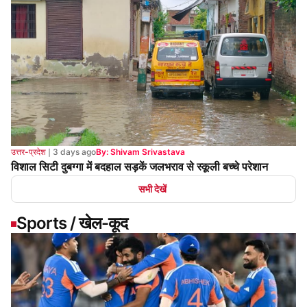
उत्तर-प्रदेश
❘
3 days ago
By: Shivam Srivastava
विशाल सिटी दुबग्गा में बदहाल सड़कें जलभराव से स्कूली बच्चे परेशान
सभी देखें
Sports / खेल-कूद