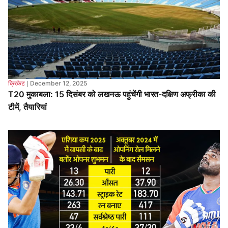
क्रिकेट
❘
December 12, 2025
T20 मुकाबला: 15 दिसंबर को लखनऊ पहुंचेंगी भारत-दक्षिण अफ्रीका की
टीमें, तैयारियां
क्रिकेट
❘
December 10, 2025
ऐसा क्या हुआ कि लगातार 4 मैच से नहीं खेले सैमसन? गंभीर