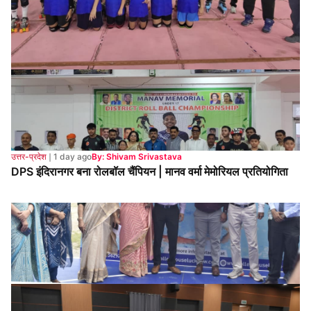
उत्तर-प्रदेश
❘
1 day ago
By: Shivam Srivastava
DPS इंदिरानगर बना रोलबॉल चैंपियन | मानव वर्मा मेमोरियल प्रतियोगिता
उत्तर-प्रदेश
❘
2 days ago
By: Dhirendra Mishra
एक्वालाइन-वॉटर वंडर्स में दिखा तैराकी का जुनून, 600 से अधिक