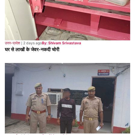
उत्तर-प्रदेश
❘
2 days ago
By: Shivam Srivastava
घर से लाखों के जेवर-नकदी चोरी
उत्तर-प्रदेश
❘
3 days ago
By: Shivam Srivastava
शादी का झांसा देकर दुष्कर्म करने का आरोपी गिरफ्तार, सैरपुर पुलिस ने