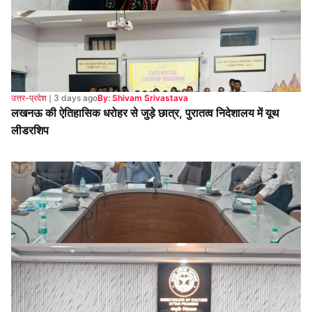
उत्तर-प्रदेश
❘
3 days ago
By: Shivam Srivastava
लखनऊ की ऐतिहासिक धरोहर से जुड़े छात्र, पुरातत्व निदेशालय में यूथ
लीडरशिप
उत्तर-प्रदेश
❘
3 days ago
By: Shivam Srivastava
यूपी लोक एवं जनजाति संस्कृति संस्थान की परिषद बैठक सम्पन्न, 2026-
27 की