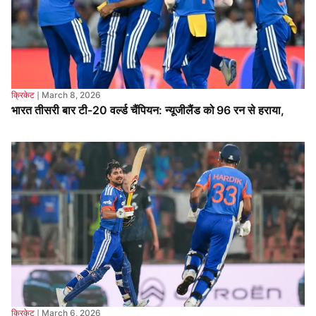
क्रिकेट
❘
March 8, 2026
भारत तीसरी बार टी-20 वर्ल्ड चैंपियन: न्यूजीलैंड को 96 रन से हराया,
क्रिकेट
❘
March 6, 2026
IND vs NZ Final: चौथी बार ICC टूर्नामेंट के फाइनल में आमने-सामने